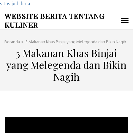
situs judi bola
Lompat
WEBSITE BERITA TENTANG
ke
KULINER
konten
(Tekan
Enter)
Beranda
>
5 Makanan Khas Binjai yang Melegenda dan Bikin Nagih
5 Makanan Khas Binjai
yang Melegenda dan Bikin
Nagih