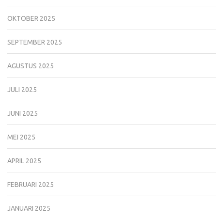
OKTOBER 2025
SEPTEMBER 2025
AGUSTUS 2025
JULI 2025
JUNI 2025
MEI 2025
APRIL 2025
FEBRUARI 2025
JANUARI 2025