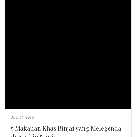
JULI 31, 2025
5 Makanan Khas Binjai yang Melegenda
dan Bikin Nagih