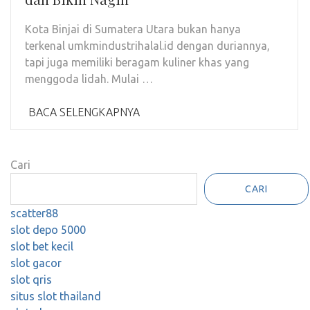
Kota Binjai di Sumatera Utara bukan hanya
terkenal umkmindustrihalal.id dengan duriannya,
tapi juga memiliki beragam kuliner khas yang
menggoda lidah. Mulai …
BACA SELENGKAPNYA
Cari
CARI
scatter88
slot depo 5000
slot bet kecil
slot gacor
slot qris
situs slot thailand