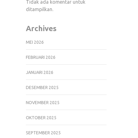
Tidak ada komentar untuk
ditampilkan.
Archives
MEI 2026
FEBRUARI 2026
JANUARI 2026
DESEMBER 2025
NOVEMBER 2025
OKTOBER 2025
SEPTEMBER 2025