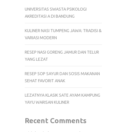
UNIVERSITAS SWASTA PSIKOLOGI
AKREDITASI A DI BANDUNG
KULINER NASI TUMPENG JAWA: TRADISI &
VARIASI MODERN
RESEP NASI GORENG JAMUR DAN TELUR
YANG LEZAT
RESEP SOP SAYUR DAN SOSIS MAKANAN
SEHAT FAVORIT ANAK
LEZATNYA KLASIK SATE AYAM KAMPUNG
YAYU WARISAN KULINER
Recent Comments