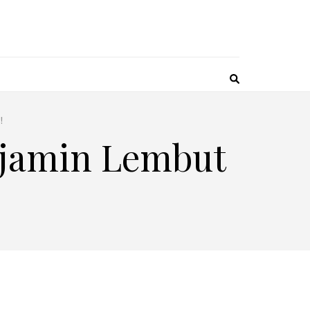
!
ijamin Lembut