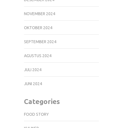
NOVEMBER 2024
OKTOBER 2024
SEPTEMBER 2024
AGUSTUS 2024
JULI 2024
JUNI 2024
Categories
FOOD STORY