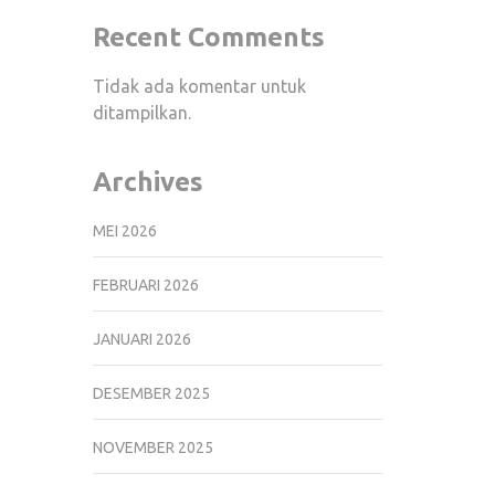
Recent Comments
Tidak ada komentar untuk
ditampilkan.
Archives
MEI 2026
FEBRUARI 2026
JANUARI 2026
DESEMBER 2025
NOVEMBER 2025