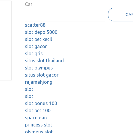
Cari
CAR
scatter88
slot depo 5000
slot bet kecil
slot gacor
slot qris
situs slot thailand
slot olympus
situs slot gacor
rajamahjong
slot
slot
slot bonus 100
slot bet 100
spaceman
princess slot
olympus slot