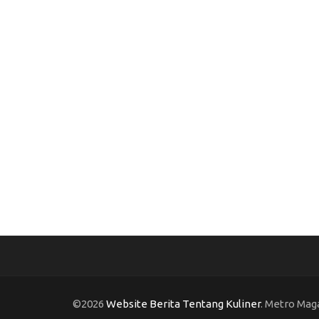
©2026
Website Berita Tentang Kuliner
. Metro Mag