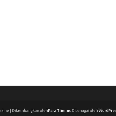
azine | Dikembangkan oleh
Rara Theme
. Ditenagai oleh
WordPre