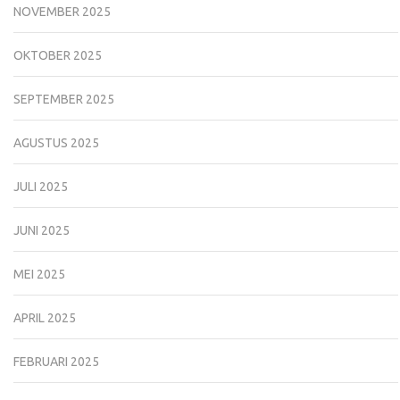
NOVEMBER 2025
OKTOBER 2025
SEPTEMBER 2025
AGUSTUS 2025
JULI 2025
JUNI 2025
MEI 2025
APRIL 2025
FEBRUARI 2025