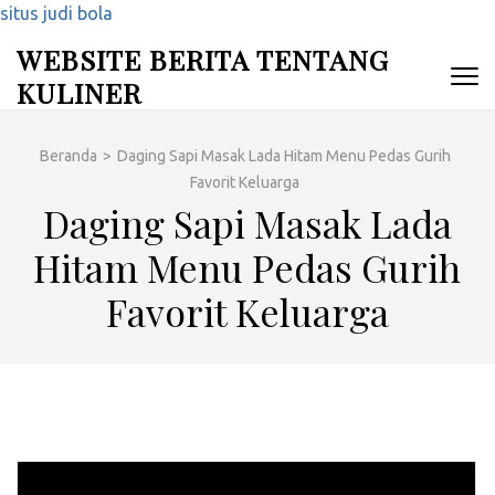
situs judi bola
Lompat
WEBSITE BERITA TENTANG
ke
KULINER
konten
(Tekan
Enter)
Beranda
>
Daging Sapi Masak Lada Hitam Menu Pedas Gurih
Favorit Keluarga
Daging Sapi Masak Lada
Hitam Menu Pedas Gurih
Favorit Keluarga