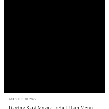
AGUSTUS 30, 2025
Daging Sapi Masak Lada Hitam Menu