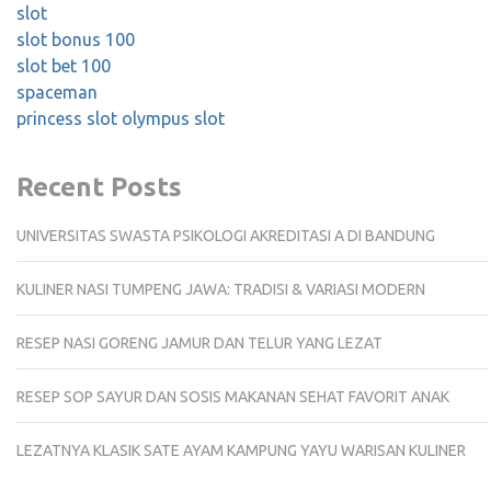
slot
slot bonus 100
slot bet 100
spaceman
princess slot
olympus slot
Recent Posts
UNIVERSITAS SWASTA PSIKOLOGI AKREDITASI A DI BANDUNG
KULINER NASI TUMPENG JAWA: TRADISI & VARIASI MODERN
RESEP NASI GORENG JAMUR DAN TELUR YANG LEZAT
RESEP SOP SAYUR DAN SOSIS MAKANAN SEHAT FAVORIT ANAK
LEZATNYA KLASIK SATE AYAM KAMPUNG YAYU WARISAN KULINER