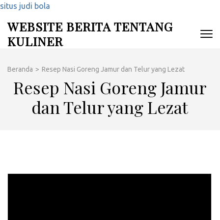
situs judi bola
Lompat
WEBSITE BERITA TENTANG
ke
KULINER
konten
(Tekan
Enter)
Beranda
>
Resep Nasi Goreng Jamur dan Telur yang Lezat
Resep Nasi Goreng Jamur
dan Telur yang Lezat