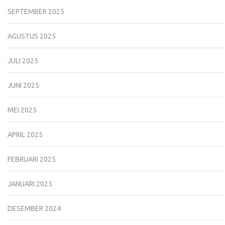
SEPTEMBER 2025
AGUSTUS 2025
JULI 2025
JUNI 2025
MEI 2025
APRIL 2025
FEBRUARI 2025
JANUARI 2025
DESEMBER 2024