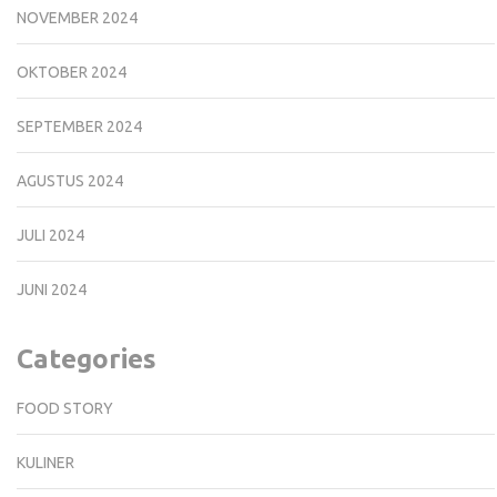
NOVEMBER 2024
OKTOBER 2024
SEPTEMBER 2024
AGUSTUS 2024
JULI 2024
JUNI 2024
Categories
FOOD STORY
KULINER