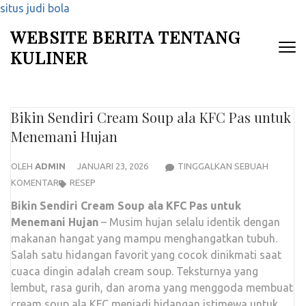
situs judi bola
Lompat
WEBSITE BERITA TENTANG
ke
KULINER
konten
(Tekan
Enter)
Bikin Sendiri Cream Soup ala KFC Pas untuk
Menemani Hujan
OLEH
ADMIN
JANUARI 23, 2026
TINGGALKAN SEBUAH
BIKIN
KOMENTAR
RESEP
SENDIRI
Bikin Sendiri Cream Soup ala KFC Pas untuk
CREAM
Menemani Hujan
– Musim hujan selalu identik dengan
SOUP
makanan hangat yang mampu menghangatkan tubuh.
ALA
Salah satu hidangan favorit yang cocok dinikmati saat
KFC
cuaca dingin adalah cream soup. Teksturnya yang
PAS
lembut, rasa gurih, dan aroma yang menggoda membuat
UNTUK
cream soup ala KFC menjadi hidangan istimewa untuk