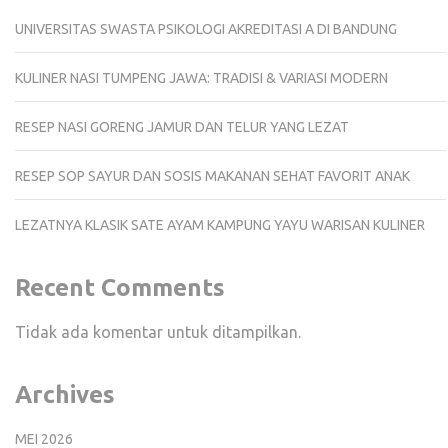
UNIVERSITAS SWASTA PSIKOLOGI AKREDITASI A DI BANDUNG
KULINER NASI TUMPENG JAWA: TRADISI & VARIASI MODERN
RESEP NASI GORENG JAMUR DAN TELUR YANG LEZAT
RESEP SOP SAYUR DAN SOSIS MAKANAN SEHAT FAVORIT ANAK
LEZATNYA KLASIK SATE AYAM KAMPUNG YAYU WARISAN KULINER
Recent Comments
Tidak ada komentar untuk ditampilkan.
Archives
MEI 2026