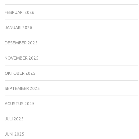
FEBRUARI 2026
JANUARI 2026
DESEMBER 2025
NOVEMBER 2025
OKTOBER 2025
SEPTEMBER 2025
AGUSTUS 2025
JULI 2025
JUNI 2025