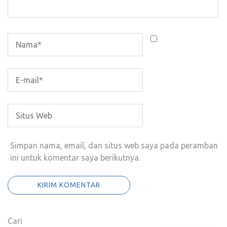
Simpan nama, email, dan situs web saya pada peramban
ini untuk komentar saya berikutnya.
Cari