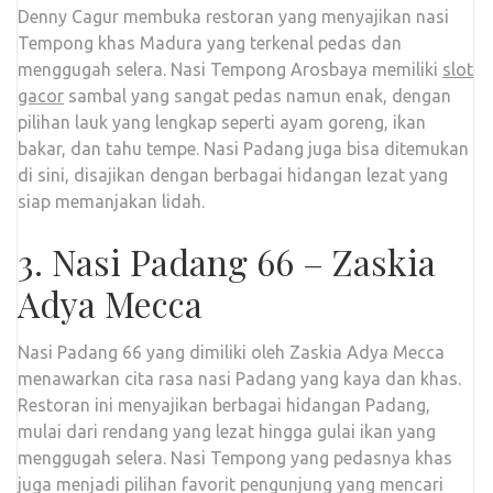
Denny Cagur membuka restoran yang menyajikan nasi
Tempong khas Madura yang terkenal pedas dan
menggugah selera. Nasi Tempong Arosbaya memiliki
slot
gacor
sambal yang sangat pedas namun enak, dengan
pilihan lauk yang lengkap seperti ayam goreng, ikan
bakar, dan tahu tempe. Nasi Padang juga bisa ditemukan
di sini, disajikan dengan berbagai hidangan lezat yang
siap memanjakan lidah.
3. Nasi Padang 66 – Zaskia
Adya Mecca
Nasi Padang 66 yang dimiliki oleh Zaskia Adya Mecca
menawarkan cita rasa nasi Padang yang kaya dan khas.
Restoran ini menyajikan berbagai hidangan Padang,
mulai dari rendang yang lezat hingga gulai ikan yang
menggugah selera. Nasi Tempong yang pedasnya khas
juga menjadi pilihan favorit pengunjung yang mencari