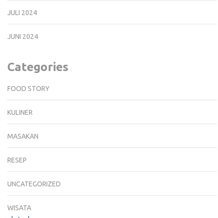
JULI 2024
JUNI 2024
Categories
FOOD STORY
KULINER
MASAKAN
RESEP
UNCATEGORIZED
WISATA