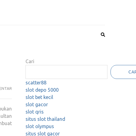
Cari
CAR
scatter88
KETAN
ENTAR
slot depo 5000
BINTUL
slot bet kecil
WARISAN
slot gacor
bukan
KULINER
slot qris
sultan
BANTEN
situs slot thailand
mbuat
YANG
slot olympus
BIKIN
situs slot gacor