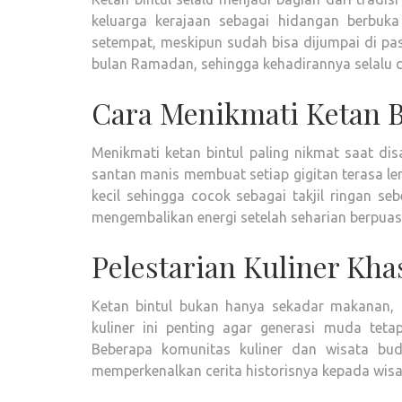
keluarga kerajaan sebagai hidangan berbuka p
setempat, meskipun sudah bisa dijumpai di pasa
bulan Ramadan, sehingga kehadirannya selalu di
Cara Menikmati Ketan B
Menikmati ketan bintul paling nikmat saat di
santan manis membuat setiap gigitan terasa le
kecil sehingga cocok sebagai takjil ringan s
mengembalikan energi setelah seharian berpuas
Pelestarian Kuliner Kha
Ketan bintul bukan hanya sekadar makanan, t
kuliner ini penting agar generasi muda tet
Beberapa komunitas kuliner dan wisata buda
memperkenalkan cerita historisnya kepada wis