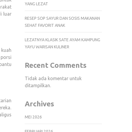
YANG LEZAT
rakat
i luar
RESEP SOP SAYUR DAN SOSIS MAKANAN
SEHAT FAVORIT ANAK
LEZATNYA KLASIK SATE AYAM KAMPUNG
YAYU WARISAN KULINER
 kuah
 porsi
Recent Comments
bantu
Tidak ada komentar untuk
ditampilkan.
arian
Archives
reka.
ligus
MEI 2026
FEBRUARI 2026