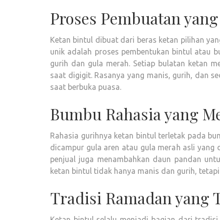
Proses Pembuatan yang
Ketan bintul dibuat dari beras ketan pilihan y
unik adalah proses pembentukan bintul atau b
gurih dan gula merah. Setiap bulatan ketan m
saat digigit. Rasanya yang manis, gurih, dan s
saat berbuka puasa.
Bumbu Rahasia yang M
Rahasia gurihnya ketan bintul terletak pada bu
dicampur gula aren atau gula merah asli yang
penjual juga menambahkan daun pandan untu
ketan bintul tidak hanya manis dan gurih, teta
Tradisi Ramadan yang 
Ketan bintul selalu menjadi bagian dari tradi