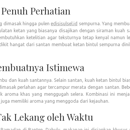
 Penuh Perhatian
ang dimasak hingga pulen
edisisulsel.id
sempurna. Yang membu
ulatan ketan yang biasanya disajikan dengan siraman kuah s
embutuhkan ketelitian agar teksturnya tetap kenyal namun l
edikit hangat dari santan membuat ketan bintul sempurna din
embuatnya Istimewa
mbu dan kuah santannya. Selain santan, kuah ketan bintul bi
 dimasak perlahan agar tercampur merata dengan santan. Beb
k aroma khas yang menggugah selera. Kombinasi ini menja
pi juga memiliki aroma yang menggoda dari kejauhan.
Tak Lekang oleh Waktu
si Ramadan di Banten. Dahulu, makanan ini disiapkan khusus