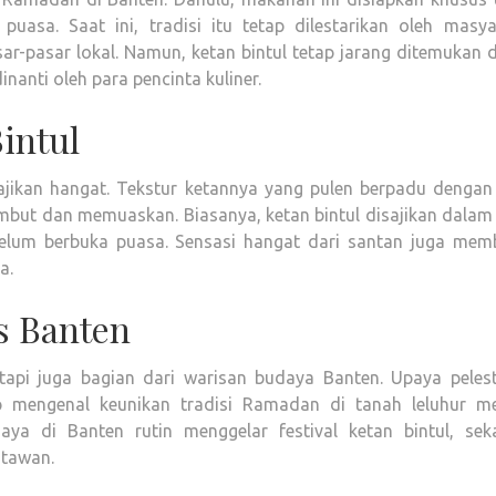
uasa. Saat ini, tradisi itu tetap dilestarikan oleh masya
r-pasar lokal. Namun, ketan bintul tetap jarang ditemukan d
nanti oleh para pencinta kuliner.
intul
sajikan hangat. Tekstur ketannya yang pulen berpadu dengan
mbut dan memuaskan. Biasanya, ketan bintul disajikan dalam
ebelum berbuka puasa. Sensasi hangat dari santan juga mem
a.
s Banten
api juga bagian dari warisan budaya Banten. Upaya pelest
ap mengenal keunikan tradisi Ramadan di tanah leluhur me
ya di Banten rutin menggelar festival ketan bintul, seka
atawan.