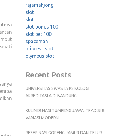
BERBUKA
rajamahjong
MAKIN
slot
NIKMAT
slot
atnya
slot bonus 100
antan
slot bet 100
embut
spaceman
ikmati
princess slot
olympus slot
Recent Posts
asanya
UNIVERSITAS SWASTA PSIKOLOGI
erapa
AKREDITASI A DI BANDUNG
dikan
KULINER NASI TUMPENG JAWA: TRADISI &
VARIASI MODERN
RESEP NASI GORENG JAMUR DAN TELUR
 untuk