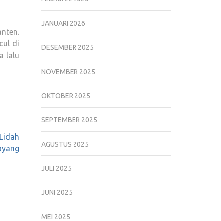
JANUARI 2026
anten.
cul di
DESEMBER 2025
 lalu
NOVEMBER 2025
OKTOBER 2025
SEPTEMBER 2025
Lidah
AGUSTUS 2025
oyang
JULI 2025
JUNI 2025
MEI 2025