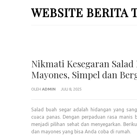
Lompat
WEBSITE BERITA 
ke
konten
(Tekan
Enter)
Nikmati Kesegaran Salad
Mayones, Simpel dan Berg
OLEH
ADMIN
JULI 8, 2025
Salad buah segar adalah hidangan yang sang
cuaca panas. Dengan perpaduan rasa manis b
menjadi pilihan sehat dan menyegarkan. Berik
dan mayones yang bisa Anda coba di rumah.