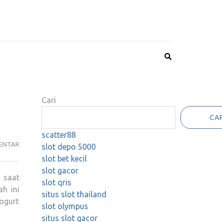
Cari
CAR
scatter88
NIKMATI
ENTAR
slot depo 5000
KESEGARAN
slot bet kecil
SALAD
slot gacor
 saat
BUAH
slot qris
h ini
DENGAN
situs slot thailand
ogurt
SAUS
slot olympus
YOGURT
situs slot gacor