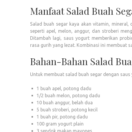
Manfaat Salad Buah Seg
Salad buah segar kaya akan vitamin, mineral, 
seperti apel, melon, anggur, dan stroberi me
Ditambah lagi, saus yogurt memberikan prob
rasa gurih yang lezat. Kombinasi ini membuat s
Bahan-Bahan Salad Bua
Untuk membuat salad buah segar dengan saus
1 buah apel, potong dadu
1/2 buah melon, potong dadu
10 buah anggur, belah dua
5 buah stroberi, potong kecil
1 buah pir, potong dadu
100 gram yogurt plain
3 sendok makan mayones