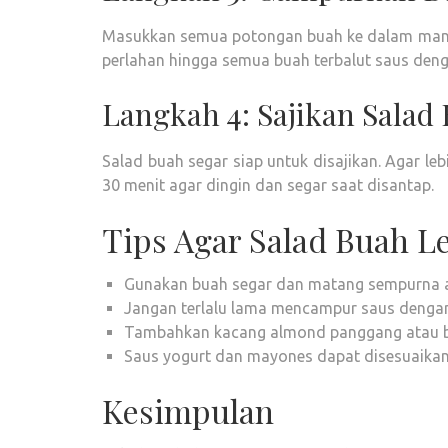
Masukkan semua potongan buah ke dalam mang
perlahan hingga semua buah terbalut saus den
Langkah 4: Sajikan Salad
Salad buah segar siap untuk disajikan. Agar l
30 menit agar dingin dan segar saat disantap.
Tips Agar Salad Buah L
Gunakan buah segar dan matang sempurna a
Jangan terlalu lama mencampur saus dengan 
Tambahkan kacang almond panggang atau biji
Saus yogurt dan mayones dapat disesuaikan 
Kesimpulan