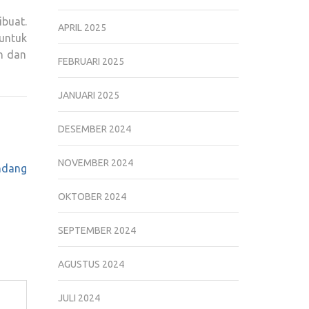
buat.
APRIL 2025
 untuk
ah dan
FEBRUARI 2025
JANUARI 2025
DESEMBER 2024
NOVEMBER 2024
ndang
OKTOBER 2024
SEPTEMBER 2024
AGUSTUS 2024
JULI 2024