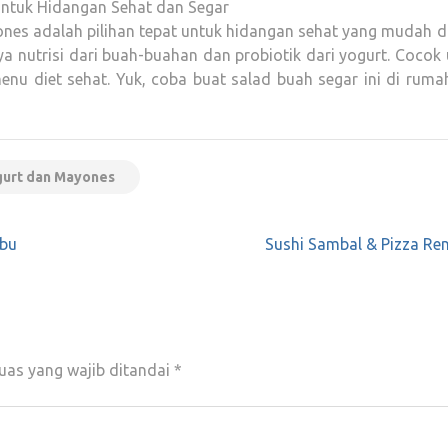
ntuk Hidangan Sehat dan Segar
nes adalah pilihan tepat untuk hidangan sehat yang mudah di
ya nutrisi dari buah-buahan dan probiotik dari yogurt. Cocok
enu diet sehat. Yuk, coba buat salad buah segar ini di rum
gurt dan Mayones
mbu
Sushi Sambal & Pizza Re
uas yang wajib ditandai
*