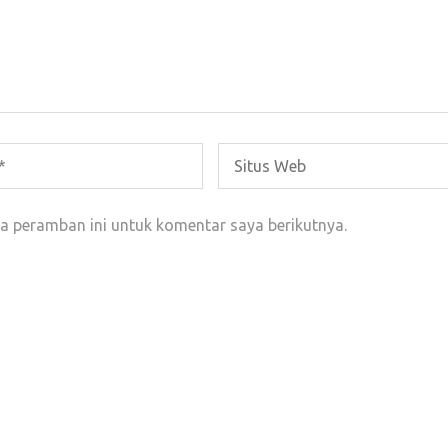
a peramban ini untuk komentar saya berikutnya.