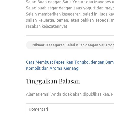
Salad Buah dengan Saus Yogurt dan Mayones u
Salad buah segar dengan saus yogurt dan mayo
Selain memberikan kesegaran, salad ini juga ka
sajian keluarga, teman, atau bahkan sebagai m
rasakan kelezatannya!
Nikmati Kesegaran Salad Buah dengan Saus Yo
Navigasi
Cara Membuat Pepes Ikan Tongkol dengan Bu
pos
Komplit dan Aroma Kemangi
Tinggalkan Balasan
Alamat email Anda tidak akan dipublikasikan.
R