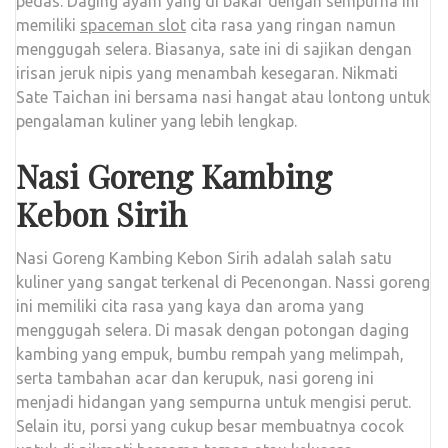
pedas. Daging ayam yang di bakar dengan sempurna ini
memiliki
spaceman slot
cita rasa yang ringan namun
menggugah selera. Biasanya, sate ini di sajikan dengan
irisan jeruk nipis yang menambah kesegaran. Nikmati
Sate Taichan ini bersama nasi hangat atau lontong untuk
pengalaman kuliner yang lebih lengkap.
Nasi Goreng Kambing
Kebon Sirih
Nasi Goreng Kambing Kebon Sirih adalah salah satu
kuliner yang sangat terkenal di Pecenongan. Nassi goreng
ini memiliki cita rasa yang kaya dan aroma yang
menggugah selera. Di masak dengan potongan daging
kambing yang empuk, bumbu rempah yang melimpah,
serta tambahan acar dan kerupuk, nasi goreng ini
menjadi hidangan yang sempurna untuk mengisi perut.
Selain itu, porsi yang cukup besar membuatnya cocok