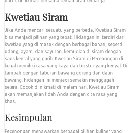
untuk di nikmati bersama teman atau keluarga.
Kwetiau Siram
Jika Anda mencari sesuatu yang berbeda, Kwetiau Siram
bisa menjadi pilihan yang tepat. Hidangan ini terdiri dari
kwetiau yang di masak dengan berbagai bahan, seperti
udang, ayam, dan sayuran, kemudian di siram dengan
saus kental yang gurih. Kwetiau Siram di Pecenongan di
kenal memiliki rasa yang kaya dan tekstur yang kenyal. Di
tambah dengan taburan bawang goreng dan daun
bawang, hidangan ini menjadi semakin menggugah
selera. Cocok di nikmati di malam hari, Kwetiau Siram
akan memanjakan lidah Anda dengan cita rasa yang
khas.
Kesimpulan
Pecenongan menawarkan berbagai pilihan kuliner yang