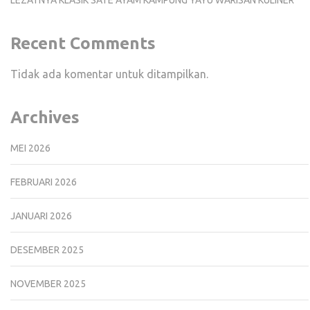
Recent Comments
Tidak ada komentar untuk ditampilkan.
Archives
MEI 2026
FEBRUARI 2026
JANUARI 2026
DESEMBER 2025
NOVEMBER 2025