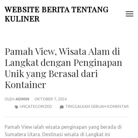
Lompat
WEBSITE BERITA TENTANG
ke
KULINER
konten
(Tekan
Enter)
Pamah View, Wisata Alam di
Langkat dengan Penginapan
Unik yang Berasal dari
Kontainer
OLEH
ADMIN
OKTOBER 7, 2024
PAM
UNCATEGORIZED
TINGGALKAN SEBUAH KOMENTAR
VIEW
WIS
Pamah View ialah wisata penginapan yang berada di
ALA
Sumatera Utara. Destinasi wisata di Langkat ini
DI