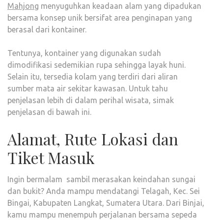
Mahjong
menyuguhkan keadaan alam yang dipadukan
LAN
bersama konsep unik bersifat area penginapan yang
DEN
berasal dari kontainer.
PEN
UNIK
Tentunya, kontainer yang digunakan sudah
YAN
dimodifikasi sedemikian rupa sehingga layak huni.
BER
Selain itu, tersedia kolam yang terdiri dari aliran
DARI
sumber mata air sekitar kawasan. Untuk tahu
KON
penjelasan lebih di dalam perihal wisata, simak
penjelasan di bawah ini.
Alamat, Rute Lokasi dan
Tiket Masuk
Ingin bermalam sambil merasakan keindahan sungai
dan bukit? Anda mampu mendatangi Telagah, Kec. Sei
Bingai, Kabupaten Langkat, Sumatera Utara. Dari Binjai,
kamu mampu menempuh perjalanan bersama sepeda